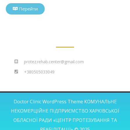
Перейти
protez.rehab.center@gmail.com
+380505033049
Doctor Clinic WordPress Theme
КОМУНАЛЬНЕ
НЕКОМЕРЦІЙНЕ ПІДПРИЄМСТВО ХАРКІВСЬКОЇ
ОБЛАСНОЇ РАДИ «ЦЕНТР ПРОТЕЗУВАННЯ ТА
РЕАБІЛІТАЦІЇ» © 2025