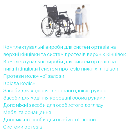
Комплектувальні вироби для систем ортезів на
верхні кінцівки та систем протезів верхніх кінцівок
Комплектувальні вироби для систем ортезів на
нижні кінцівки і систем протезів нижніх кінцівок
Протези молочної залози
Крiсла колiснi
Засоби для ходіння, керовані однією рукою
Засоби для ходіння керовані обома руками
Допоміжні засоби для особистого догляду
Меблі та оснащення
Допомiжнi засоби для особистої гiгiєни
Cистеми ортезiв