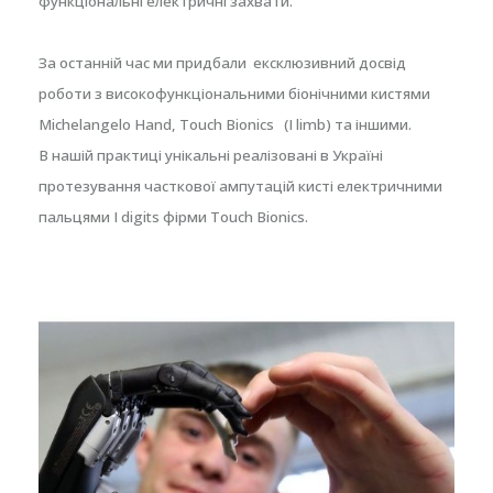
функціональні електричні захвати.
За останній час ми придбали ексклюзивний досвід
роботи з високофункціональними біонічними кистями
Michelangelo Hand, Touch Bionics (I limb) та іншими.
В нашій практиці унікальні реалізовані в Україні
протезування часткової ампутацій кисті електричними
пальцями I digits фірми Touch Bionics.