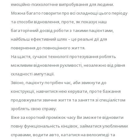
емоційно-психологічне випробування для людини.
Можна багато говорити про всі складнощі цього періоду
та способи відновлення, проте, як показує наш
багаторічний досвід роботи з такими пацієнтами,
найбільш ефективний шлях – це реальні дії для
повернення до повноцінного життя.
На щастя, сучасні технології протезування роблять
можливим відновлення рухливості, незалежно від рівня
складності ампутації.
Звісно, пацієнту потрібен час, аби звикнути до
конструкції, навчитися нею керувати, проте бажання
продовжувати звичне життя та заняття зі спеціалістом
зроблять свою справу.
Вже за короткий проміжок часу Ви зможете відновити
повну функціональність кінцівок, займатися улюбленими
справами, водити авто, кататися на велосипеді та